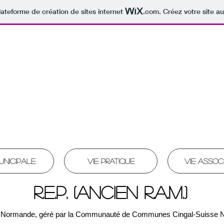
lateforme de création de sites internet
.com
. Créez votre site au
int-Rémy-sur-Or
e de la CDC Cingal-Suisse-Normande
unicipale
Vie pratique
Vie assoc
r.E.P. (ANCIEN R.A.M.)
se Normande, géré par la Communauté de Communes Cingal-Suisse No