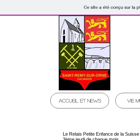
Ce site a été conçu sur la p
Sa
Commun
Accueil et news
Vie m
Le Relais Petite Enfance de la Suis
3ème jeudi de chaque mois.