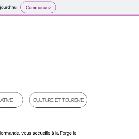
jourd'hui.
Commencez
ne
iative
Culture et tourisme
rmande, vous accueille à la Forge le